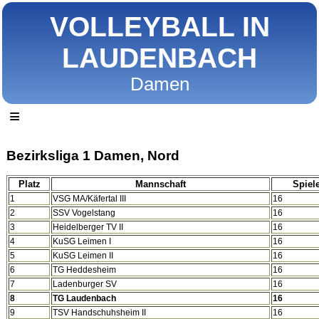
VOLLEYBALL IN
LAUDENBACH
Damen
≡
Bezirksliga 1 Damen, Nord
Platz
Mannschaft
Spiel
1
VSG MA/Käfertal III
16
2
SSV Vogelstang
16
3
Heidelberger TV II
16
4
KuSG Leimen I
16
5
KuSG Leimen II
16
6
TG Heddesheim
16
7
Ladenburger SV
16
8
TG Laudenbach
16
9
TSV Handschuhsheim II
16