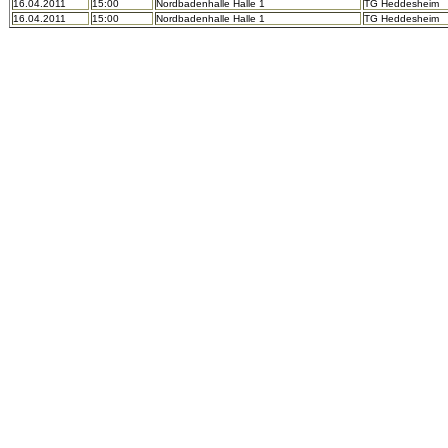
16.04.2011
15:00
Nordbadenhalle Halle 1
TG Heddesheim
16.04.2011
15:00
Nordbadenhalle Halle 1
TG Heddesheim