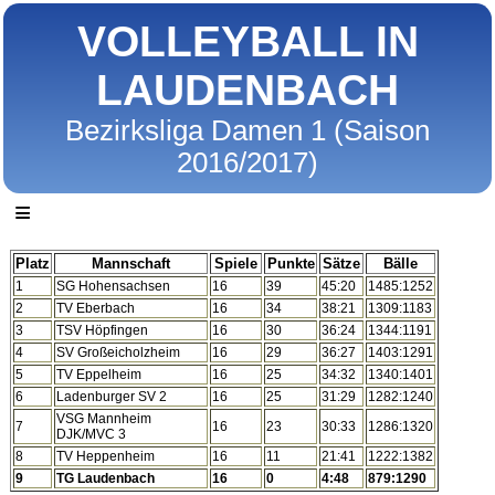
VOLLEYBALL IN
LAUDENBACH
Bezirksliga Damen 1 (Saison
2016/2017)
≡
Platz
Mannschaft
Spiele
Punkte
Sätze
Bälle
1
SG Hohensachsen
16
39
45:20
1485:1252
2
TV Eberbach
16
34
38:21
1309:1183
3
TSV Höpfingen
16
30
36:24
1344:1191
4
SV Großeicholzheim
16
29
36:27
1403:1291
5
TV Eppelheim
16
25
34:32
1340:1401
6
Ladenburger SV 2
16
25
31:29
1282:1240
VSG Mannheim
7
16
23
30:33
1286:1320
DJK/MVC 3
8
TV Heppenheim
16
11
21:41
1222:1382
9
TG Laudenbach
16
0
4:48
879:1290