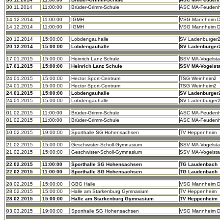
30.11.2014
11:00:00
Brüder-Grimm-Schule
ASC MA-Feuden
14.12.2014
11:00:00
IGMH
VSG Mannheim 
14.12.2014
11:00:00
IGMH
VSG Mannheim 
20.12.2014
15:00:00
Lobdengauhalle
SV Ladenburger
20.12.2014
15:00:00
Lobdengauhalle
SV Ladenburger
17.01.2015
15:00:00
Heinrich Lanz Schule
SSV MA-Vogelst
17.01.2015
15:00:00
Heinrich Lanz Schule
SSV MA-Vogelst
24.01.2015
15:00:00
Hector Sport-Centrum
TSG Weinheim2
24.01.2015
15:00:00
Hector Sport-Centrum
TSG Weinheim2
24.01.2015
15:00:00
Lobdengauhalle
SV Ladenburger
24.01.2015
15:00:00
Lobdengauhalle
SV Ladenburger
01.02.2015
11:00:00
Brüder-Grimm-Schule
ASC MA-Feuden
01.02.2015
11:00:00
Brüder-Grimm-Schule
ASC MA-Feuden
10.02.2015
19:00:00
Sporthalle SG Hohensachsen
TV Heppenheim
21.02.2015
15:00:00
Geschwister-Scholl-Gymnasium
SSV MA-Vogelst
21.02.2015
15:00:00
Geschwister-Scholl-Gymnasium
SSV MA-Vogelst
22.02.2015
11:00:00
Sporthalle SG Hohensachsen
TG Laudenbach
22.02.2015
11:00:00
Sporthalle SG Hohensachsen
TG Laudenbach
28.02.2015
15:00:00
GBG Halle
VSG Mannheim 
28.02.2015
15:00:00
Halle am Starkenburg Gymnasium
TV Heppenheim
28.02.2015
15:00:00
Halle am Starkenburg Gymnasium
TV Heppenheim
03.03.2015
19:00:00
Sporthalle SG Hohensachsen
VSG Mannheim 