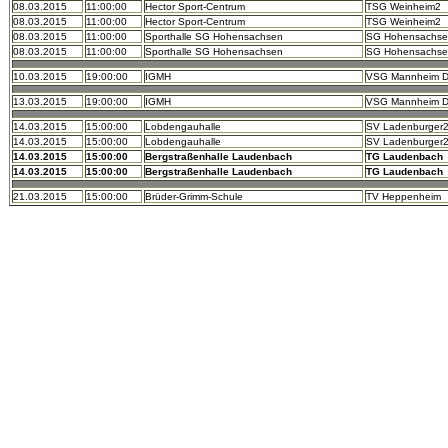
08.03.2015
11:00:00
Hector Sport-Centrum
TSG Weinheim2
08.03.2015
11:00:00
Hector Sport-Centrum
TSG Weinheim2
08.03.2015
11:00:00
Sporthalle SG Hohensachsen
SG Hohensachs
08.03.2015
11:00:00
Sporthalle SG Hohensachsen
SG Hohensachs
10.03.2015
19:00:00
IGMH
VSG Mannheim 
13.03.2015
19:00:00
IGMH
VSG Mannheim 
14.03.2015
15:00:00
Lobdengauhalle
SV Ladenburger
14.03.2015
15:00:00
Lobdengauhalle
SV Ladenburger
14.03.2015
15:00:00
Bergstraßenhalle Laudenbach
TG Laudenbach
14.03.2015
15:00:00
Bergstraßenhalle Laudenbach
TG Laudenbach
21.03.2015
15:00:00
Brüder-Grimm-Schule
TV Heppenheim