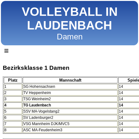
VOLLEYBALL IN
LAUDENBACH
Damen
≡
Bezirksklasse 1 Damen
Platz
Mannschaft
Spiel
1
SG Hohensachsen
14
2
TV Heppenheim
14
3
TSG Weinheim2
14
4
TG Laudenbach
14
5
SSV MA-Vogelstang2
14
6
SV Ladenburger2
14
7
VSG Mannheim DJK/MVC5
14
8
ASC MA-Feudenheim3
14