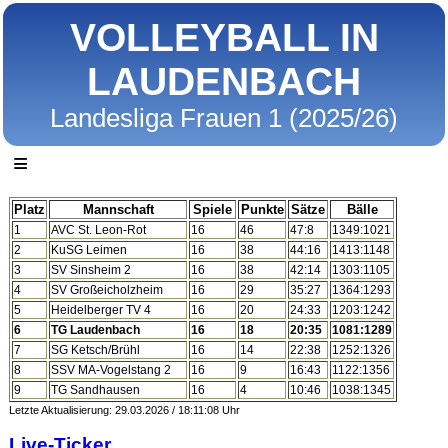
VOLLEYBALL IN
LAUDENBACH
Landesliga Frauen 1 (2025/26)
≡
Platz
Mannschaft
Spiele
Punkte
Sätze
Bälle
1
AVC St. Leon-Rot
16
46
47:8
1349:1021
2
KuSG Leimen
16
38
44:16
1413:1148
3
SV Sinsheim 2
16
38
42:14
1303:1105
4
SV Großeicholzheim
16
29
35:27
1364:1293
5
Heidelberger TV 4
16
20
24:33
1203:1242
6
TG Laudenbach
16
18
20:35
1081:1289
7
SG Ketsch/Brühl
16
14
22:38
1252:1326
8
SSV MA-Vogelstang 2
16
9
16:43
1122:1356
9
TG Sandhausen
16
4
10:46
1038:1345
Letzte Aktualisierung: 29.03.2026 / 18:11:08 Uhr
Live-Ticker