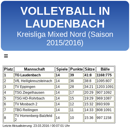
VOLLEYBALL IN
LAUDENBACH
Kreisliga Mixed Nord (Saison
2015/2016)
≡
Platz
Mannschaft
Spiele
Punkte
Sätze
Bälle
1
TG Laudenbach
14
39
41:8
1168:775
2
VfL Heiligkreuzsteinach
14
36
38:8
1095:807
3
TV Eppingen
14
28
34:21
1203:1091
4
TSG Ziegelhausen
14
17
20:29
907:1092
5
TSG HD-Rohrbach
14
15
19:29
969:1087
6
TV Mosbach 2
14
12
15:32
893:939
7
TBG Reilingen
14
11
14:33
808:1091
TV Horrenberg-Balzfeld
8
14
10
15:36
997:1158
2
Letzte Aktualisierung: 23.03.2016 / 00:07:01 Uhr