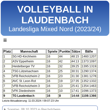
VOLLEYBALL IN
LAUDENBACH
Landesliga Mixed Nord (2023/24)
≡
Platz
Mannschaft
Spiele
Punkte
Sätze
Bälle
1
SG HD-Kirchheim
16
44
48:15
1460:1207
2
ASV Eppelheim
16
42
44:13
1373:1097
3
Heidelberger TV
16
32
39:25
1395:1319
4
TSG Lützelsachsen
16
25
30:31
1290:1374
5
VFB Reicholzheim 2
16
23
31:30
1381:1278
6
AVC St. Leon-Rot
16
19
27:35
1352:1332
7
VFB Reicholzheim 3
16
13
25:41
1354:1463
8
VFK Diedesheim
16
10
17:41
1096:1373
9
TG Laudenbach
16
8
14:44
1108:1366
Letzte Aktualisierung: 11.03.2024 / 09:07:23 Uhr
Sonntag, 08.10.2023 in Reicholzheim